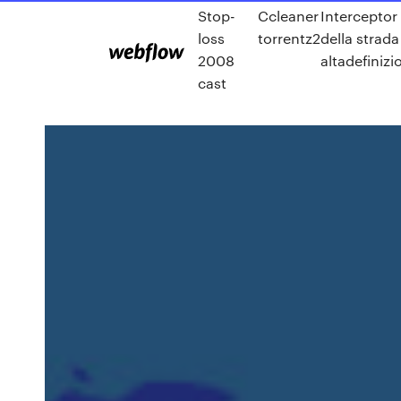
Stop-
Ccleaner
Interceptor 
loss
torrentz2
della strad
2008
altadefinizi
cast