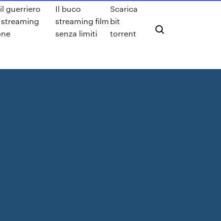
il guerriero
Il buco
Scarica
a streaming
streaming film
bit
one
senza limiti
torrent